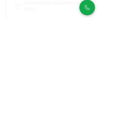
Acepto recibir newsletters de 
Ziltec
*
Hipólito Yrigoyen 4013,
San Martín
, Buenos Aires,
Argentina
(+54911) 2475 7982