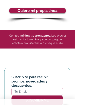
¡Quiero mi propia línea!
Compra
mínima 30 armazones
. Los precios
web no incluyen iva y son por pago en
efectivo, transferencia o cheque al día.
Suscribite para recibir 
promos, novedades y 
descuentos:
SUSCRIBIRME