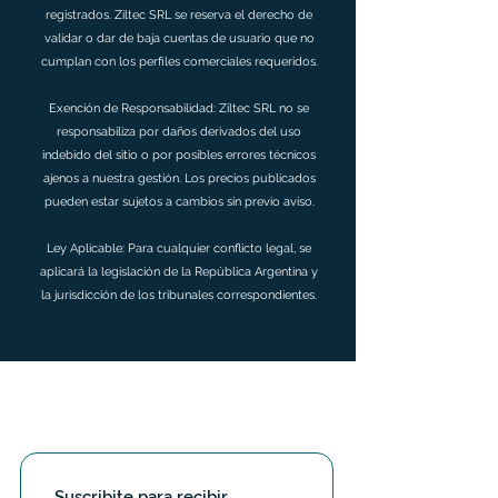
registrados. Ziltec SRL se reserva el derecho de
validar o dar de baja cuentas de usuario que no
cumplan con los perfiles comerciales requeridos.
Exención de Responsabilidad: Ziltec SRL no se
responsabiliza por daños derivados del uso
indebido del sitio o por posibles errores técnicos
ajenos a nuestra gestión. Los precios publicados
pueden estar sujetos a cambios sin previo aviso.
Ley Aplicable: Para cualquier conflicto legal, se
aplicará la legislación de la República Argentina y
la jurisdicción de los tribunales correspondientes.
Suscribite para recibir 