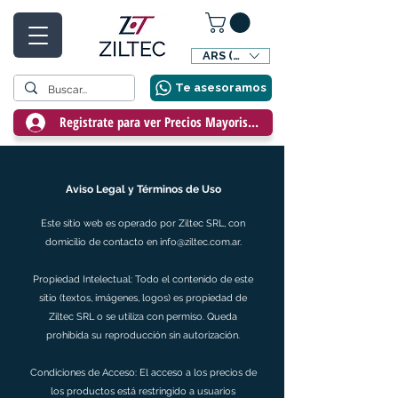
ARS ($)
Te asesoramos
Registrate para ver Precios Mayoristas
Aviso Legal y Términos de Uso
Este sitio web es operado por Ziltec SRL, con
domicilio de contacto en
info@ziltec.com.ar
.
Propiedad Intelectual: Todo el contenido de este
sitio (textos, imágenes, logos) es propiedad de
Ziltec SRL o se utiliza con permiso. Queda
prohibida su reproducción sin autorización.
Condiciones de Acceso: El acceso a los precios de
los productos está restringido a usuarios