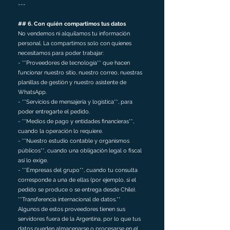
---
## 6. Con quién compartimos tus datos
No vendemos ni alquilamos tu información
personal. La compartimos solo con quienes
necesitamos para poder trabajar:
- **Proveedores de tecnología** que hacen
funcionar nuestro sitio, nuestro correo, nuestras
planillas de gestión y nuestro asistente de
WhatsApp.
- **Servicios de mensajería y logística**, para
poder entregarte el pedido.
- **Medios de pago y entidades financieras**,
cuando la operación lo requiere.
- **Nuestro estudio contable y organismos
públicos**, cuando una obligación legal o fiscal
así lo exige.
- **Empresas del grupo**, cuando tu consulta
corresponde a una de ellas (por ejemplo, si el
pedido se produce o se entrega desde Chile).
**Transferencia internacional de datos.**
Algunos de estos proveedores tienen sus
servidores fuera de la Argentina, por lo que tus
datos pueden almacenarse o procesarse en el