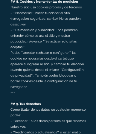
## 8. Cookies y herramientas de medición
Nuestro sitio usa cookies propias y de terceros:
- **Necesarias:** hacen funcionar el sitio
(navegación, seguridad, carrito). No se pueden
desactivar.
- **De medición y publicidad:** nos permiten
entender cómo se usa el sitio y mostrar
publicidad relevante. **Se activan solo si las
aceptás.**
Podés **aceptar, rechazar o configurar** las
cookies no necesarias desde el cartel que
aparece al ingresar al sitio, y cambiar tu elección
cuando quieras desde el enlace **Configuración
de privacidad**. También podés bloquear o
borrar cookies desde la configuración de tu
navegador.
---
## 9. Tus derechos
Como titular de los datos, en cualquier momento
podés:
- **Acceder** a los datos personales que tenemos
sobre vos.
- **Rectificarlos o actualizarlos** si están mal o