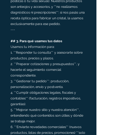
políticas o tu vida sexual). Nuestros productos
son anteojos y accesorios, y **no realizamos
diagnósticos ni prescripciones**: si nos pasás una
receta óptica para fabricar un cristal, la usamos
exclusivamente para ese pedido.
---
## 3. Para qué usamos tus datos
Usamos tu información para:
1. **Responder tu consulta** y asesorarte sobre
productos, precios y plazos.
2. **Preparar cotizaciones y presupuestos**, y
hacerte el seguimiento comercial
correspondiente.
3. **Gestionar tu pedido**: producción,
personalización, envío y postventa.
4. **Cumplir obligaciones legales, fiscales y
contables** (facturación, registros impositivos,
garantías).
5. **Mejorar nuestro sitio y nuestra atención**,
entendiendo qué contenidos son útiles y dónde
se trabaja mejor.
6. **Enviarte novedades comerciales** (nuevos
productos, listas de precios, promociones) **solo