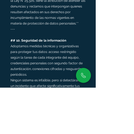
la Ley N° 25.326, tiene la atribución de atender las
denuncias y reclamos que interpongan quienes
resulten afectados en sus derechos por
incumplimiento de las normas vigentes en
materia de protección de datos personales.**
---
## 10. Seguridad de la información
Adoptamos medidas técnicas y organizativas
para proteger tus datos: acceso restringido
según la tarea de cada integrante del equipo,
credenciales personales con segundo factor de
autenticación, conexiones cifradas y resguardos
periódicos.
Ningún sistema es infalible, pero si detectáramos
un incidente que afecte significativamente tus
datos, actuaremos para contenerlo y te lo
comunicaremos cuando corresponda.
---
## 11. Menores de edad
Nuestro sitio y nuestros canales están dirigidos a
personas mayores de 18 años y a empresas. No
recolectamos deliberadamente datos de