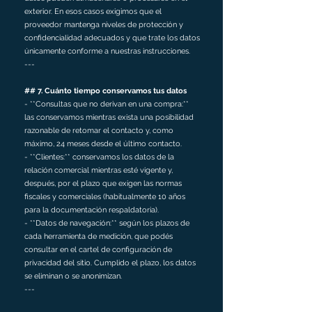
exterior. En esos casos exigimos que el
proveedor mantenga niveles de protección y
confidencialidad adecuados y que trate los datos
únicamente conforme a nuestras instrucciones.
---
## 7. Cuánto tiempo conservamos tus datos
- **Consultas que no derivan en una compra:**
las conservamos mientras exista una posibilidad
razonable de retomar el contacto y, como
máximo, 24 meses desde el último contacto.
- **Clientes:** conservamos los datos de la
relación comercial mientras esté vigente y,
después, por el plazo que exigen las normas
fiscales y comerciales (habitualmente 10 años
para la documentación respaldatoria).
- **Datos de navegación:** según los plazos de
cada herramienta de medición, que podés
consultar en el cartel de configuración de
privacidad del sitio. Cumplido el plazo, los datos
se eliminan o se anonimizan.
---