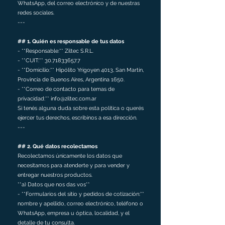
WhatsApp, del correo electrónico y de nuestras
redes sociales.
---
## 1. Quién es responsable de tus datos
- **Responsable:** Ziltec S.R.L.
- **CUIT:** 30.71833657.7
- **Domicilio:** Hipólito Yrigoyen 4013, San Martín,
Provincia de Buenos Aires, Argentina 1650.
- **Correo de contacto para temas de
privacidad:** info@ziltec.com.ar
Si tenés alguna duda sobre esta política o querés
ejercer tus derechos, escribinos a esa dirección.
---
## 2. Qué datos recolectamos
Recolectamos únicamente los datos que
necesitamos para atenderte y para vender y
entregar nuestros productos.
**a) Datos que nos das vos**
- **Formularios del sitio y pedidos de cotización:**
nombre y apellido, correo electrónico, teléfono o
WhatsApp, empresa u óptica, localidad, y el
detalle de tu consulta.