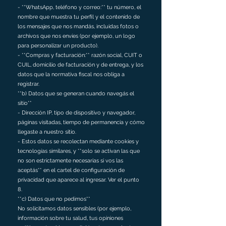
- **WhatsApp, teléfono y correo:** tu número, el
nombre que muestra tu perfil y el contenido de
los mensajes que nos mandás, incluidas fotos o
archivos que nos envíes (por ejemplo, un logo
para personalizar un producto).
- **Compras y facturación:** razón social, CUIT o
CUIL, domicilio de facturación y de entrega, y los
datos que la normativa fiscal nos obliga a
registrar.
**b) Datos que se generan cuando navegás el
sitio**
- Dirección IP, tipo de dispositivo y navegador,
páginas visitadas, tiempo de permanencia y cómo
llegaste a nuestro sitio.
- Estos datos se recolectan mediante cookies y
tecnologías similares, y **solo se activan las que
no son estrictamente necesarias si vos las
aceptás** en el cartel de configuración de
privacidad que aparece al ingresar. Ver el punto
8.
**c) Datos que no pedimos**
No solicitamos datos sensibles (por ejemplo,
información sobre tu salud, tus opiniones