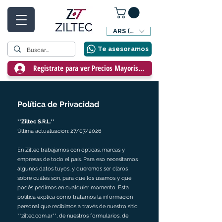
ARS ($)
Te asesoramos
Registrate para ver Precios Mayoristas
Política de Privacidad
**Ziltec S.R.L.**
Última actualización: 27/07/2026
En Ziltec trabajamos con ópticas, marcas y
empresas de todo el país. Para eso necesitamos
algunos datos tuyos, y queremos ser claros
sobre cuáles son, para qué los usamos y qué
podés pedirnos en cualquier momento. Esta
política explica cómo tratamos la información
personal que recibimos a través de nuestro sitio
**ziltec.com.ar**, de nuestros formularios, de