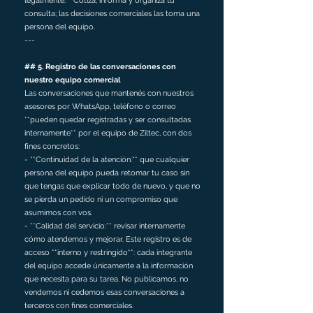
legalmente.** Cotiza, informa y organiza tu
consulta; las decisiones comerciales las toma una
persona del equipo.
---
## 5. Registro de las conversaciones con
nuestro equipo comercial
Las conversaciones que mantenés con nuestros
asesores por WhatsApp, teléfono o correo
**pueden quedar registradas y ser consultadas
internamente** por el equipo de Ziltec, con dos
fines concretos:
- **Continuidad de la atención:** que cualquier
persona del equipo pueda retomar tu caso sin
que tengas que explicar todo de nuevo, y que no
se pierda un pedido ni un compromiso que
asumimos con vos.
- **Calidad del servicio:** revisar internamente
cómo atendemos y mejorar. Este registro es de
acceso **interno y restringido**: cada integrante
del equipo accede únicamente a la información
que necesita para su tarea. No publicamos, no
vendemos ni cedemos esas conversaciones a
terceros con fines comerciales.