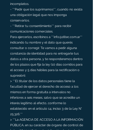
incompletos.
- **Pedir que los suprimamos**, cuando no exista
una obligación legal que nos imponga
conservarlos.
- **Retirar tu consentimiento** para recibir
comunicaciones comerciales.
Para ejercerlos, escribinos a **info@ziltec.com.ar**
indicando tu nombre y el dato que querés
consultar o corregir. Te vamos a pedir alguna
constancia de identidad para no entregarle tus
datos a otra persona, y te responderemos dentro
de los plazos que fija la ley (10 días corridos para
el acceso y 5 días hábiles para la rectificación o
supresión).
> **El titular de los datos personales tiene la
facultad de ejercer el derecho de acceso a los
mismos en forma gratuita a intervalos no
inferiores a seis meses, salvo que se acredite un
interés legítimo al efecto, conforme lo
establecido en el artículo 14, inciso 3 de la Ley N°
25.326.**
> **La AGENCIA DE ACCESO A LA INFORMACIÓN
PÚBLICA, en su carácter de órgano de control de