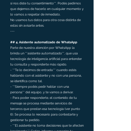
si nos diste tu consentimiento**. Podés pedirnos
que dejemos de hacerlo en cualquier momento y
lo vamos a respetar de inmediato.
No usamos tus datos para otra cosa distinta de
estas sin avisarte antes.
---
## 4. Asistente automatizado de WhatsApp
Parte de nuestra atención por WhatsApp la
brinda un **asistente automatizado**, que usa
tecnología de inteligencia artificial para entender
tu consulta y responderte más rápido.
- **Te lo decimos de entrada:** cuando estés
hablando con el asistente y no con una persona,
se identifica como tal.
- **Siempre podés pedir hablar con una
persona** del equipo, y te vamos a derivar.
- Para poder responderte, el contenido de tu
mensaje se procesa mediante servicios de
terceros que prestan esa tecnología (ver punto
6). Se procesa lo necesario para contestarte y
gestionar tu pedido.
- **El asistente no toma decisiones que te afecten