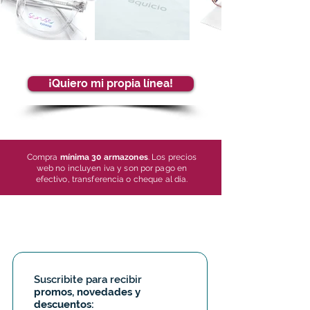
¡Quiero mi propia línea!
Compra
mínima 30 armazones
. Los precios
web no incluyen iva y son por pago en
efectivo, transferencia o cheque al día.
Suscribite para recibir 
promos, novedades y 
descuentos: