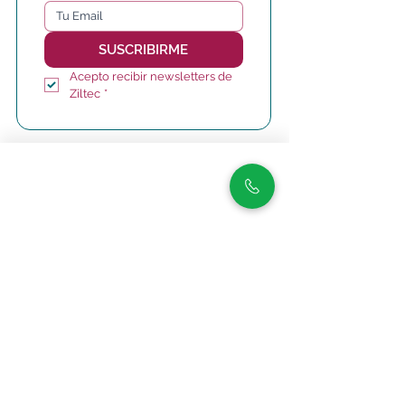
SUSCRIBIRME
Acepto recibir newsletters de 
Ziltec
*
Hipólito Yrigoyen 4013,
San Martín
, Buenos Aires,
Argentina