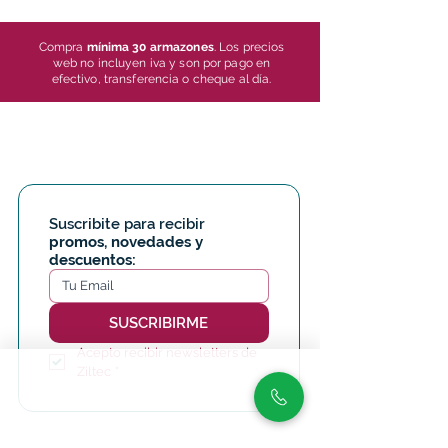
Compra
mínima 30 armazones
. Los precios
web no incluyen iva y son por pago en
efectivo, transferencia o cheque al día.
Suscribite para recibir 
promos, novedades y 
descuentos:
SUSCRIBIRME
Acepto recibir newsletters de 
Ziltec
*