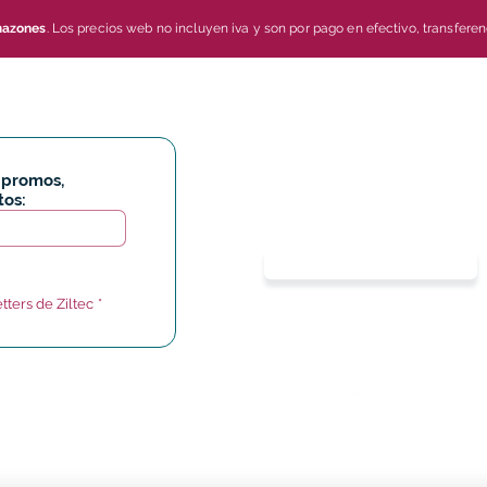
mazones
. Los precios web no incluyen iva y son por pago en efectivo, transferen
Hipólito Yrigoyen
 
promos, 
4013, San Martín
,
tos:
Buenos Aires, Argenti
(+54911) 2475 7982
tters de Ziltec
*
info@ziltec.com.a
r