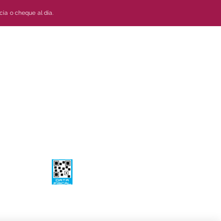
cia o cheque al día.
Quienes Somos
na
Política de
devoluciones
Política de privacidad
Aviso Legal